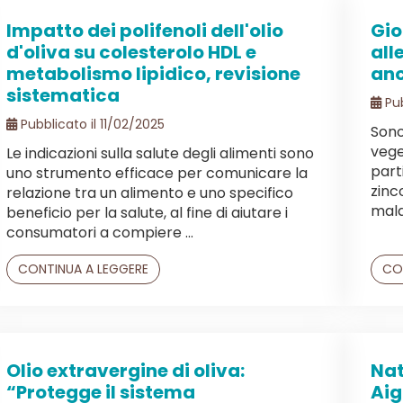
Impatto dei polifenoli dell'olio
Gio
d'oliva su colesterolo HDL e
all
metabolismo lipidico, revisione
anc
sistematica
Pub
Pubblicato il 11/02/2025
Sono
vege
Le indicazioni sulla salute degli alimenti sono
part
uno strumento efficace per comunicare la
zinco
relazione tra un alimento e uno specifico
malat
beneficio per la salute, al fine di aiutare i
consumatori a compiere ...
CONTINUA A LEGGERE
CO
Olio extravergine di oliva:
Nat
“Protegge il sistema
Aig