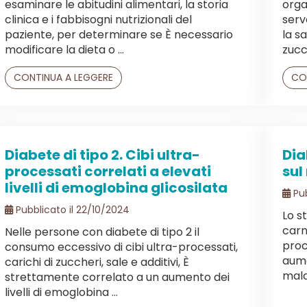
esaminare le abitudini alimentari, la storia
orga
clinica e i fabbisogni nutrizionali del
serv
paziente, per determinare se È necessario
la s
modificare la dieta o ...
zucc
CONTINUA A LEGGERE
CO
Diabete di tipo 2. Cibi ultra-
Dia
processati correlati a elevati
sul
livelli di emoglobina glicosilata
Pub
Pubblicato il 22/10/2024
Lo s
carn
Nelle persone con diabete di tipo 2 il
proc
consumo eccessivo di cibi ultra-processati,
aume
carichi di zuccheri, sale e additivi, È
mala
strettamente correlato a un aumento dei
livelli di emoglobina ...