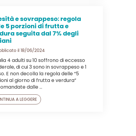
sità e sovrappeso: regola
le 5 porzioni di frutta e
dura seguita dal 7% degli
liani
blicato il 18/06/2024
alia 4 adulti su 10 soffrono di eccesso
erale, di cui 3 sono in sovrappeso e 1
o. E non decolla la regola delle “5
ioni al giorno di frutta e verdura”
omandate dalle ...
NTINUA A LEGGERE