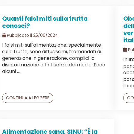
Quanti falsi miti sulla frutta
Obe
conosci?
del
ver
Pubblicato il 25/06/2024
ita
I falsi miti sull'alimentazione, specialmente
Pub
sulla frutta, sono diffusissimi, tramandati di
generazione in generazione, complici la
In It
disinformazione e l'influenza dei media. Ecco
pond
alcuni ...
obes
porz
racc
CONTINUA A LEGGERE
CO
Alimentazione sana, SINU: “È la