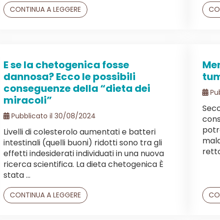
CONTINUA A LEGGERE
CO
E se la chetogenica fosse
Men
dannosa? Ecco le possibili
tum
conseguenze della “dieta dei
Pub
miracoli”
Seco
Pubblicato il 30/08/2024
cons
potr
Livelli di colesterolo aumentati e batteri
mala
intestinali (quelli buoni) ridotti sono tra gli
rett
effetti indesiderati individuati in una nuova
ricerca scientifica. La dieta chetogenica È
stata ...
CONTINUA A LEGGERE
CO