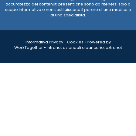
accuratezza dei contenuti presenti che sono da ritenersi solo a
scopo informativo e non sostituiscono il parere di uno medico o
di uno specialista.
Informativa Privacy
-
Cookies
•
Powered by
WorkTogether - Intranet aziendali e bancarie, extranet