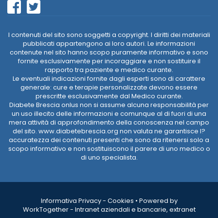
I contenuti del sito sono soggetti a copyright. I diritti dei materiali
pubblicati appartengono ai loro autori. Le informazioni
contenute nel sito hanno scopo puramente informativo e sono
fornite esclusivamente per incoraggiare e non sostituire il
rapporto tra paziente e medico curante.
Le eventuali indicazioni fornite dagli esperti sono di carattere
generale: cure e terapie personalizzate devono essere
prescritte esclusivamente dal Medico curante.
Diabete Brescia onlus non si assume alcuna responsabilità per
un uso illecito delle informazioni e comunque al di fuori di una
mera attività di approfondimento della conoscenza nel campo
del sito. www.diabetebrescia.org non valuta ne garantisce l?
accuratezza dei contenuti presenti che sono da ritenersi solo a
scopo informativo e non sostituiscono il parere di uno medico o
di uno specialista.
Informativa Privacy
-
Cookies
•
Powered by
WorkTogether - Intranet aziendali e bancarie, extranet