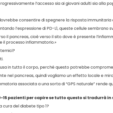
e progressivamente l’accesso sia ai giovani adulti sia alla p
e dovrebbe consentire di spegnere la risposta immunitari
ando l’espressione di PD-L1, queste cellule sembrano sv
o il pancreas, cioè verso il sito dove è presente l’infia
 il processo infiammatorio.»
stemici?
i.
a in tutto il corpo, perché questo potrebbe comprometter
nte nel pancreas, quindi vogliamo un effetto locale e mira
atoria associata a una sorta di “GPS naturale” rende que
15 pazienti per capire se tutto questo si tradurrà in se
cura del diabete tipo 1?