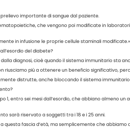
n prelievo importante di sangue dal paziente.
 ematopoietiche, che vengono poi modificate in laborato
mente in infusione le proprie cellule staminali modificate.»
ll’esordio del diabete?
 dalla diagnosi, cioè quando il sistema immunitario sta an
 riusciamo più a ottenere un beneficio significativo, pe
mente distrutte, anche bloccando il sistema immunitario 
mento?
o 1, entro sei mesi dall’esordio, che abbiano almeno un au
o sarà riservato a soggetti tra i 18 e i 25 anni.
lo a questa fascia d’età, ma semplicemente che abbiamo de