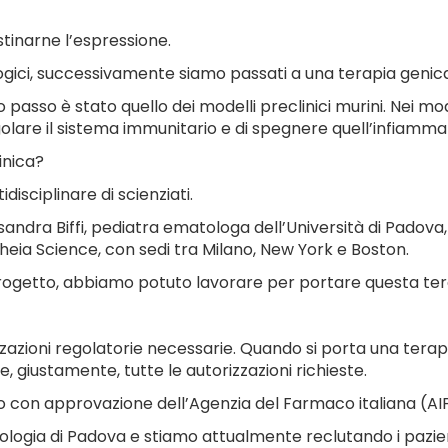
stinarne l’espressione.
ici, successivamente siamo passati a una terapia genica
asso è stato quello dei modelli preclinici murini. Nei mo
lare il sistema immunitario e di spegnere quell’infiammazi
inica?
isciplinare di scienziati.
sandra Biffi, pediatra ematologa dell’Università di Padova,
heia Science, con sedi tra Milano, New York e Boston.
progetto, abbiamo potuto lavorare per portare questa tera
zazioni regolatorie necessarie. Quando si porta una tera
ustamente, tutte le autorizzazioni richieste.
to con approvazione dell’Agenzia del Farmaco italiana (AI
nologia di Padova e stiamo attualmente reclutando i pazien