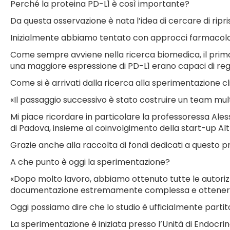
Perché la proteina PD-L1 è così importante?
Da questa osservazione è nata l’idea di cercare di ripri
Inizialmente abbiamo tentato con approcci farmacolog
Come sempre avviene nella ricerca biomedica, il primo p
una maggiore espressione di PD-L1 erano capaci di rego
Come si è arrivati dalla ricerca alla sperimentazione cl
«Il passaggio successivo è stato costruire un team multid
Mi piace ricordare in particolare la professoressa Ales
di Padova, insieme al coinvolgimento della start-up Alt
Grazie anche alla raccolta di fondi dedicati a questo 
A che punto è oggi la sperimentazione?
«Dopo molto lavoro, abbiamo ottenuto tutte le autoriz
documentazione estremamente complessa e ottenere, gi
Oggi possiamo dire che lo studio è ufficialmente parti
La sperimentazione è iniziata presso l’Unità di Endocri