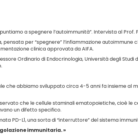
puntiamo a spegnere l’autoimmunità”. Intervista al Prof. P
, pensata per “spegnere” l’infiammazione autoimmune che 
imentazione clinica approvata da AIFA.
ssore Ordinario di Endocrinologia, Università degli Studi 
.
he abbiamo sviluppato circa 4-5 anni fa insieme al mio 
rvato che le cellule staminali ematopoietiche, cioè le c
avano un difetto specifico.
ata PD-L1, una sorta di “interruttore” del sistema immunit
regolazione immunitaria. »