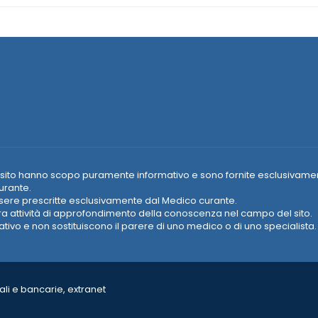
e nel sito hanno scopo puramente informativo e sono fornite esclusivame
urante.
essere prescritte esclusivamente dal Medico curante.
era attività di approfondimento della conoscenza nel campo del sito.
vo e non sostituiscono il parere di uno medico o di uno specialista.
li e bancarie, extranet