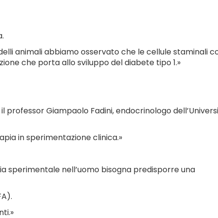
.
delli animali abbiamo osservato che le cellule staminali c
one che porta allo sviluppo del diabete tipo 1.»
 il professor Giampaolo Fadini, endocrinologo dell’Univers
pia in sperimentazione clinica.»
pia sperimentale nell’uomo bisogna predisporre una
FA).
ti.»