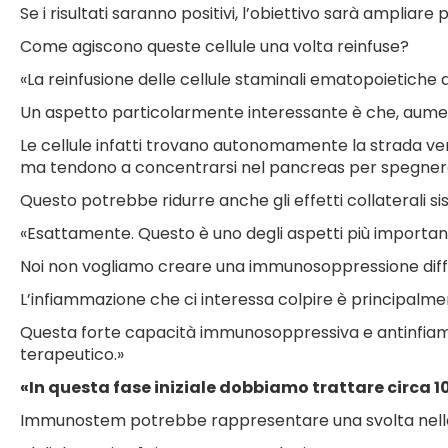
Se i risultati saranno positivi, l’obiettivo sarà ampliar
Come agiscono queste cellule una volta reinfuse?
«La reinfusione delle cellule staminali ematopoietich
Un aspetto particolarmente interessante è che, aument
Le cellule infatti trovano autonomamente la strada vers
ma tendono a concentrarsi nel pancreas per spegnere
Questo potrebbe ridurre anche gli effetti collaterali si
«Esattamente. Questo è uno degli aspetti più important
Noi non vogliamo creare una immunosoppressione diffus
L’infiammazione che ci interessa colpire è principalme
Questa forte capacità immunosoppressiva e antinfiamm
terapeutico.»
«In questa fase iniziale dobbiamo trattare circa 10-
Immunostem potrebbe rappresentare una svolta nella 