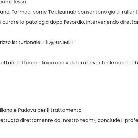
 complessa.
nti. Farmaci come Teplizumab consentono già di rallentar
i curare la patologia dopo l’esordio, intervenendo diret
rizzo istituzionale: T1D@UNIMI.IT
attati dal team clinico che valuterà l’eventuale candidabil
ilano e Padova per il trattamento.
fettuata direttamente dal nostro team», conclude il profes