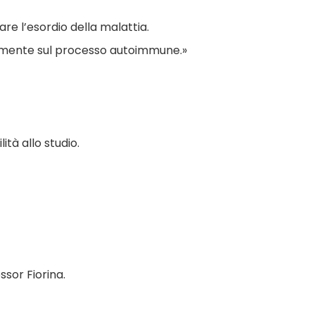
e l’esordio della malattia.
tamente sul processo autoimmune.»
ità allo studio.
sor Fiorina.