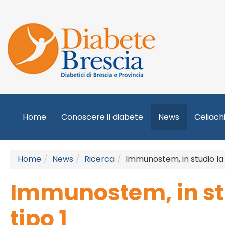
Home
Conoscere il diabete
News
Celiach
Home
News
Ricerca
Immunostem, in studio la 
Immunostem, in stu
tipo 1