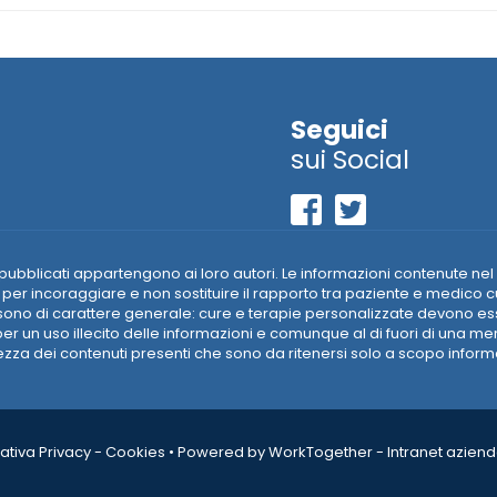
Seguici
sui Social
riali pubblicati appartengono ai loro autori. Le informazioni contenut
per incoraggiare e non sostituire il rapporto tra paziente e medico c
ti sono di carattere generale: cure e terapie personalizzate devono 
r un uso illecito delle informazioni e comunque al di fuori di una m
a dei contenuti presenti che sono da ritenersi solo a scopo informati
ativa Privacy
-
Cookies
•
Powered by WorkTogether - Intranet azienda