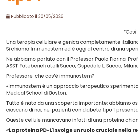
Pubblicato il 30/05/2026
“Così 
Una terapia cellulare e genica completamente italiana
Si chiama Immunostem ed è oggi al centro di una sper
Ne abbiamo parlato con il Professor Paolo Fiorina, Profe
ASST Fatebenefratelli Sacco, Ospedale L. Sacco, Milano
Professore, che cos’è immunostem?
«Immunostem è un approccio terapeutico sperimentale c
Medical School di Boston.
Tutto è nato da una scoperta importante: abbiamo osse
ciascuno di noi, nei pazienti con diabete tipo 1 present
Queste cellule mancavano infatti di una proteina chiam
«La proteina PD-L1 svolge un ruolo cruciale nella 