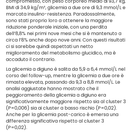
compromesso, con peso corporeo medio di 93,7 kg,
BMI di 34,9 kg/m², glicemia a due ore di 9,3 mmol/L e
marcata insulino-resistenza. Paradossalmente,
sono stati proprio loro a ottenere la maggiore
riduzione ponderale iniziale, con una perdita
dell’8,8% nei primi nove mesi che si è mantenuto a
circa l’8% anche dopo nove anni. Con questi risultati
ci si sarebbe quindi aspettati un netto
miglioramento del metabolismo glucidico, ma è
accaduto il contrario.
La glicemia a digiuno è salita da 5,9 a 6,4 mmol/L nel
corso del follow-up, mentre la glicemia a due ore è
rimasta elevata, passando da 9,3 a 8,8 mmol/L. Le
analisi aggiustate hanno mostrato che il
peggioramento della glicemia a digiuno era
significativamente maggiore rispetto sia al cluster 3
(P=0,006) sia ai cluster a basso rischio (P=0,02).
Anche per la glicemia post-carico è emersa una
differenza significativa rispetto al cluster 3
(P=0,02).