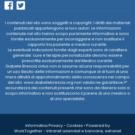
I contenuti del sito sono soggetti a copyright. I diritti dei materiali
pubblicati appartengono ai loro autori. Le informazioni
contenute nel sito hanno scopo puramente informativo e sono
fornite esclusivamente per incoraggiare e non sostituire il
rapporto tra paziente e medico curante.
Le eventuali indicazioni fornite dagli esperti sono di carattere
generale: cure e terapie personalizzate devono essere
prescritte esclusivamente dal Medico curante.
Diabete Brescia onlus non si assume alcuna responsabilità per
un uso illecito delle informazioni e comunque al di fuori di una
mera attività di approfondimento della conoscenza nel campo
del sito. www.diabetebrescia.org non valuta ne garantisce l?
accuratezza dei contenuti presenti che sono da ritenersi solo a
scopo informativo e non sostituiscono il parere di uno medico o
di uno specialista.
Informativa Privacy
-
Cookies
•
Powered by
WorkTogether - Intranet aziendali e bancarie, extranet