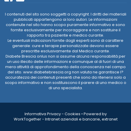
I contenuti del sito sono soggetti a copyright. I diritti dei materiali
pubblicati appartengono ai loro autori. Le informazioni
contenute nel sito hanno scopo puramente informativo e sono
fornite esclusivamente per incoraggiare e non sostituire il
rapporto tra paziente e medico curante.
Le eventuali indicazioni fornite dagli esperti sono di carattere
generale: cure e terapie personalizzate devono essere
prescritte esclusivamente dal Medico curante.
Diabete Brescia onlus non si assume alcuna responsabilità per
un uso illecito delle informazioni e comunque al di fuori di una
mera attività di approfondimento della conoscenza nel campo
del sito. www.diabetebrescia.org non valuta ne garantisce l?
accuratezza dei contenuti presenti che sono da ritenersi solo a
scopo informativo e non sostituiscono il parere di uno medico o
di uno specialista.
Informativa Privacy
-
Cookies
•
Powered by
WorkTogether - Intranet aziendali e bancarie, extranet