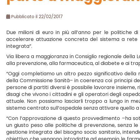
Pubblicato il 22/02/2017
Due milioni di euro in più all’anno per le politiche d
accelerare attuazione concreta del sistema a rete i
integrata”.
Via libera a maggioranza in Consiglio regionale della 
alla prevenzione, alla farmaceutica, al diabete e ai trap
“Oggi completiamo un altro pezzo significativo della
della Commissione Sanità– in coerenza coi principi dell
persone di partiti diversi è possibile lavorare insieme
disagi che vivono i cittadini e gli operatori degli osp
attuale. Non possiamo lasciarli troppo a lungo in me
sistema centrato sull’ospedale senza attivare quello a 
“Con l’approvazione di questo provvedimento –ha sott
un giusto peso alle politiche di prevenzione, senza l
gestione integrata del bisogno socio sanitario, intend
obiettivo che vengono introdotte ad esempio le farmaci