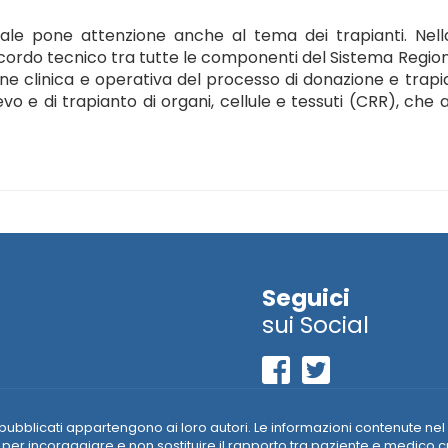
ale pone attenzione anche al tema dei trapianti. Nella
ordo tecnico tra tutte le componenti del Sistema Regionale
tione clinica e operativa del processo di donazione e trap
lievo e di trapianto di organi, cellule e tessuti (CRR), 
Seguici
sui Social
riali pubblicati appartengono ai loro autori. Le informazioni contenut
per incoraggiare e non sostituire il rapporto tra paziente e medico c