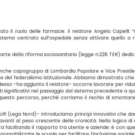
ato il ruolo delle farmacie. Il relatore Angelo Capelli: 
stema centrato sull’ospedale senza attivare quello a 
parte della riforma sociosanitaria (legge n.228 TER) dedi
 è anche capogruppo di Lombardia Popolare e Vice Presid
le e del federalismo istituzionale. Abbiamo dimostrato che
desso –ha aggiunto il relatore– occorre lavorare per ridur
ti significativi nel passaggio dal sistema precedente a qu
 questo percorso, perché corriamo il rischio di smontar
lfi (Lega Nord)– introduciamo principi innovativi che d
vanti al peso crescente delle cronicità. Nella logica di
ra facilitando il rapporto tra utente e aziende: è con qu
sabilizzate le scuole per facilitare l’inclusione sociale