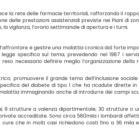
ace la rete delle farmacie territoriali, rafforzando il rapp
ione delle prestazioni assistenziali previste nei Piani di zona
 vigilanza, l’orario settimanale di apertura e i turni.
ll’affrontare e gestire una malattia cronica dal forte imp
egge specifica sul tema, prevedendo nel 1987 i serviz
è reso necessario definire meglio l’organizzazione della 
rico; promuovere il grande tema dell’inclusione sociale
cifica del diabete di tipo 1 che ha ricadute dirette in
 malattia immaginando anche di introdurre dei campi sc
; 9 strutture a valenza dipartimentale; 30 strutture o u
re private accreditate. Sono circa 580mila i lombardi affett
cure che in molti casi richiedono costi fino a 36 mila 