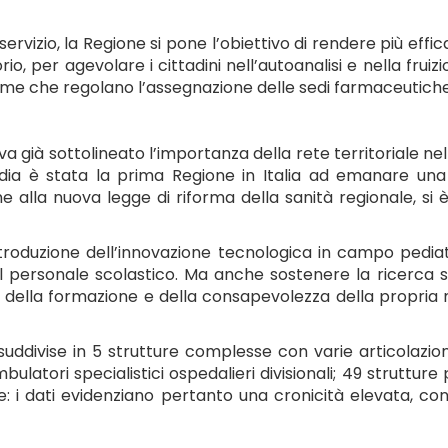
ervizio, la Regione si pone l’obiettivo di rendere più effic
torio, per agevolare i cittadini nell’autoanalisi e nella fruiz
e che regolano l’assegnazione delle sedi farmaceutiche, la
 già sottolineato l’importanza della rete territoriale ne
a è stata la prima Regione in Italia ad emanare una l
e alla nuova legge di riforma della sanità regionale, si 
ntroduzione dell’innovazione tecnologica in campo pediat
 personale scolastico. Ma anche sostenere la ricerca spe
a della formazione e della consapevolezza della propria
uddivise in 5 strutture complesse con varie articolazioni
mbulatori specialistici ospedalieri divisionali; 49 struttu
 i dati evidenziano pertanto una cronicità elevata, con 