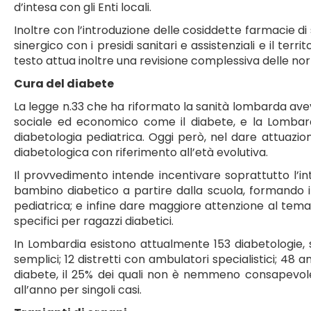
d’intesa con gli Enti locali.
Inoltre con l’introduzione delle cosiddette farmacie di s
sinergico con i presidi sanitari e assistenziali e il terri
testo attua inoltre una revisione complessiva delle norm
Cura del diabete
La legge n.33 che ha riformato la sanità lombarda aveva
sociale ed economico come il diabete, e la Lombardi
diabetologia pediatrica. Oggi però, nel dare attuazion
diabetologica con riferimento all’età evolutiva.
Il provvedimento intende incentivare soprattutto l’i
bambino diabetico a partire dalla scuola, formando il
pediatrica; e infine dare maggiore attenzione al tem
specifici per ragazzi diabetici.
In Lombardia esistono attualmente 153 diabetologie, s
semplici; 12 distretti con ambulatori specialistici; 48 a
diabete, il 25% dei quali non è nemmeno consapevole:
all’anno per singoli casi.