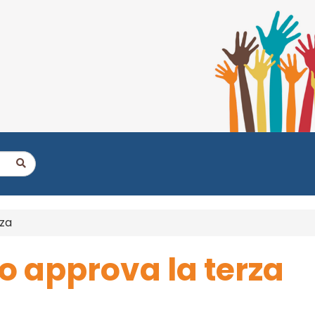
nza
o approva la terza