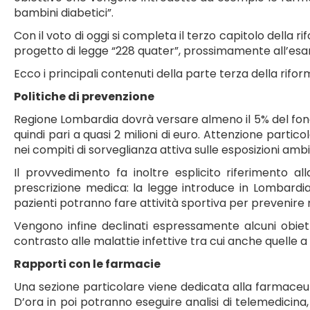
bambini diabetici”.
Con il voto di oggi si completa il terzo capitolo della r
progetto di legge “228 quater”, prossimamente all’esame
Ecco i principali contenuti della parte terza della riform
Politiche di prevenzione
Regione Lombardia dovrà versare almeno il 5% del fondo
quindi pari a quasi 2 milioni di euro. Attenzione partic
nei compiti di sorveglianza attiva sulle esposizioni ambi
Il provvedimento fa inoltre esplicito riferimento all
prescrizione medica: la legge introduce in Lombardia
pazienti potranno fare attività sportiva per prevenire 
Vengono infine declinati espressamente alcuni obietti
contrasto alle malattie infettive tra cui anche quelle a
Rapporti con le farmacie
Una sezione particolare viene dedicata alla farmaceutic
D’ora in poi potranno eseguire analisi di telemedicina,