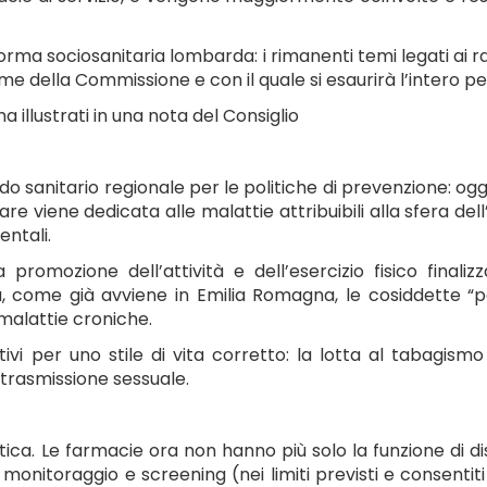
iforma sociosanitaria lombarda: i rimanenti temi legati ai 
 della Commissione e con il quale si esaurirà l’intero pe
a illustrati in una nota del Consiglio
 sanitario regionale per le politiche di prevenzione: ogg
olare viene dedicata alle malattie attribuibili alla sfera d
entali.
a promozione dell’attività e dell’esercizio fisico final
, come già avviene in Emilia Romagna, le cosiddette “pa
malattie croniche.
vi per uno stile di vita corretto: la lotta al tabagismo
 trasmissione sessuale.
a. Le farmacie ora non hanno più solo la funzione di distr
 monitoraggio e screening (nei limiti previsti e consentiti