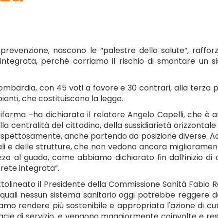
i prevenzione, nascono le “palestre della salute”, rafforz
ntegrata, perché corriamo il rischio di smontare un si
Lombardia, con 45 voti a favore e 30 contrari, alla terza 
ianti, che costituiscono la legge.
 riforma –ha dichiarato il relatore Angelo Capelli, che
a centralità del cittadino, della sussidiarietà orizzonta
, rispettosamente, anche partendo da posizione diverse. A
edali e delle strutture, che non vedono ancora miglioramen
zzo al guado, come abbiamo dichiarato fin dall’inizio di
rete integrata”.
olineato il Presidente della Commissione Sanità Fabio Ro
e quali nessun sistema sanitario oggi potrebbe reggere da
iamo rendere più sostenibile e appropriata l'azione di cu
e di servizio, e vengono maggiormente coinvolte e respon