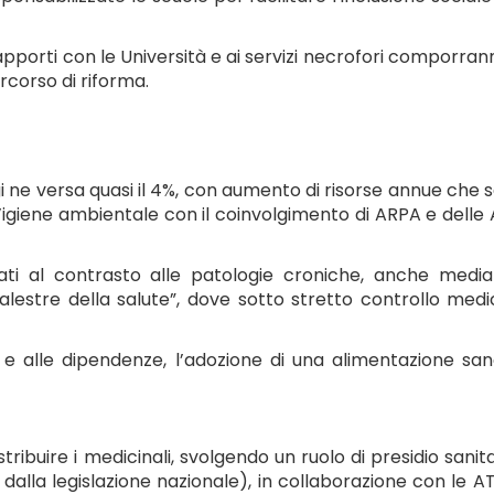
rapporti con le Università e ai servizi necrofori comporrann
rcorso di riforma.
i ne versa quasi il 4%, con aumento di risorse annue che 
ell’igiene ambientale con il coinvolgimento di ARPA e delle
izzati al contrasto alle patologie croniche, anche medi
lestre della salute”, dove sotto stretto controllo medi
 e alle dipendenze, l’adozione di una alimentazione sana
ibuire i medicinali, svolgendo un ruolo di presidio sanita
 dalla legislazione nazionale), in collaborazione con le A