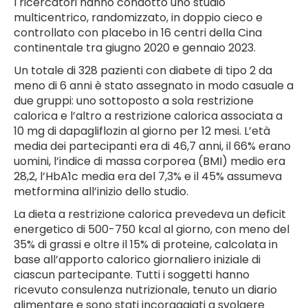
I ricercatori hanno condotto uno studio
multicentrico, randomizzato, in doppio cieco e
controllato con placebo in 16 centri della Cina
continentale tra giugno 2020 e gennaio 2023.
Un totale di 328 pazienti con diabete di tipo 2 da
meno di 6 anni è stato assegnato in modo casuale a
due gruppi: uno sottoposto a sola restrizione
calorica e l’altro a restrizione calorica associata a
10 mg di dapagliflozin al giorno per 12 mesi. L’età
media dei partecipanti era di 46,7 anni, il 66% erano
uomini, l’indice di massa corporea (BMI) medio era
28,2, l’HbA1c media era del 7,3% e il 45% assumeva
metformina all’inizio dello studio.
La dieta a restrizione calorica prevedeva un deficit
energetico di 500-750 kcal al giorno, con meno del
35% di grassi e oltre il 15% di proteine, calcolata in
base all’apporto calorico giornaliero iniziale di
ciascun partecipante. Tutti i soggetti hanno
ricevuto consulenza nutrizionale, tenuto un diario
alimentare e sono stati incoraggiati a svolgere