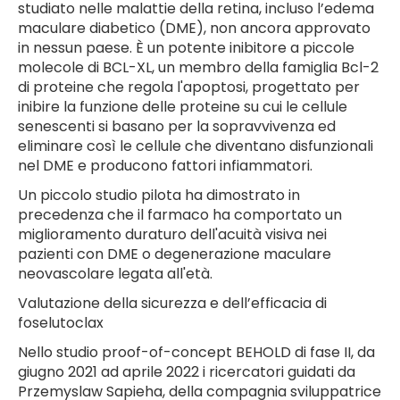
studiato nelle malattie della retina, incluso l’edema
maculare diabetico (DME), non ancora approvato
in nessun paese. È un potente inibitore a piccole
molecole di BCL-XL, un membro della famiglia Bcl-2
di proteine ​​che regola l'apoptosi, progettato per
inibire la funzione delle proteine ​​su cui le cellule
senescenti si basano per la sopravvivenza ed
eliminare così le cellule che diventano disfunzionali
nel DME e producono fattori infiammatori.
Un piccolo studio pilota ha dimostrato in
precedenza che il farmaco ha comportato un
miglioramento duraturo dell'acuità visiva nei
pazienti con DME o degenerazione maculare
neovascolare legata all'età.
Valutazione della sicurezza e dell’efficacia di
foselutoclax
Nello studio proof-of-concept BEHOLD di fase II, da
giugno 2021 ad aprile 2022 i ricercatori guidati da
Przemyslaw Sapieha, della compagnia sviluppatrice