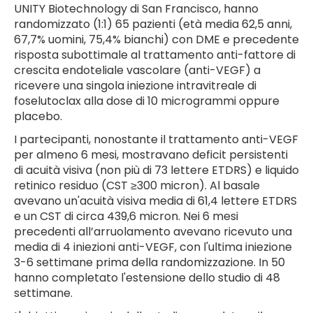
UNITY Biotechnology di San Francisco, hanno
randomizzato (1:1) 65 pazienti (età media 62,5 anni,
67,7% uomini, 75,4% bianchi) con DME e precedente
risposta subottimale al trattamento anti-fattore di
crescita endoteliale vascolare (anti-VEGF) a
ricevere una singola iniezione intravitreale di
foselutoclax alla dose di 10 microgrammi oppure
placebo.
I partecipanti, nonostante il trattamento anti-VEGF
per almeno 6 mesi, mostravano deficit persistenti
di acuità visiva (non più di 73 lettere ETDRS) e liquido
retinico residuo (CST ≥300 micron). Al basale
avevano un'acuità visiva media di 61,4 lettere ETDRS
e un CST di circa 439,6 micron. Nei 6 mesi
precedenti all’arruolamento avevano ricevuto una
media di 4 iniezioni anti-VEGF, con l'ultima iniezione
3-6 settimane prima della randomizzazione. In 50
hanno completato l'estensione dello studio di 48
settimane.