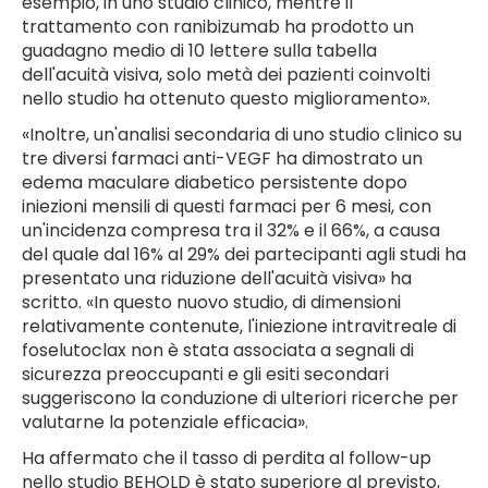
esempio, in uno studio clinico, mentre il
trattamento con ranibizumab ha prodotto un
guadagno medio di 10 lettere sulla tabella
dell'acuità visiva, solo metà dei pazienti coinvolti
nello studio ha ottenuto questo miglioramento».
«Inoltre, un'analisi secondaria di uno studio clinico su
tre diversi farmaci anti-VEGF ha dimostrato un
edema maculare diabetico persistente dopo
iniezioni mensili di questi farmaci per 6 mesi, con
un'incidenza compresa tra il 32% e il 66%, a causa
del quale dal 16% al 29% dei partecipanti agli studi ha
presentato una riduzione dell'acuità visiva» ha
scritto. «In questo nuovo studio, di dimensioni
relativamente contenute, l'iniezione intravitreale di
foselutoclax non è stata associata a segnali di
sicurezza preoccupanti e gli esiti secondari
suggeriscono la conduzione di ulteriori ricerche per
valutarne la potenziale efficacia».
Ha affermato che il tasso di perdita al follow-up
nello studio BEHOLD è stato superiore al previsto,