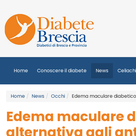
Home
Conoscere il diabete
News
Celiach
Home
News
Occhi
Edema maculare diabetico, 
Edema maculare dia
alternativa agli an