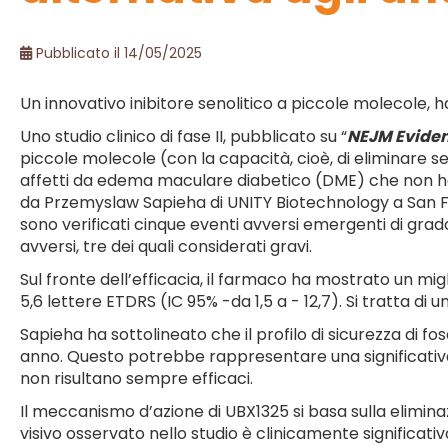
Pubblicato il 14/05/2025
Un innovativo inibitore senolitico a piccole molecole, h
Uno studio clinico di fase II, pubblicato su “
NEJM Evide
piccole molecole (con la capacità, cioè, di eliminare sel
affetti da edema maculare diabetico (DME) che non han
da Przemyslaw Sapieha di UNITY Biotechnology a San Fra
sono verificati cinque eventi avversi emergenti di grado
avversi, tre dei quali considerati gravi.
Sul fronte dell’efficacia, il farmaco ha mostrato un mig
5,6 lettere ETDRS (IC 95% -da 1,5 a - 12,7). Si tratta di u
Sapieha ha sottolineato che il profilo di sicurezza di f
anno. Questo potrebbe rappresentare una significativa ev
non risultano sempre efficaci.
Il meccanismo d’azione di UBX1325 si basa sulla elimina
visivo osservato nello studio è clinicamente significat