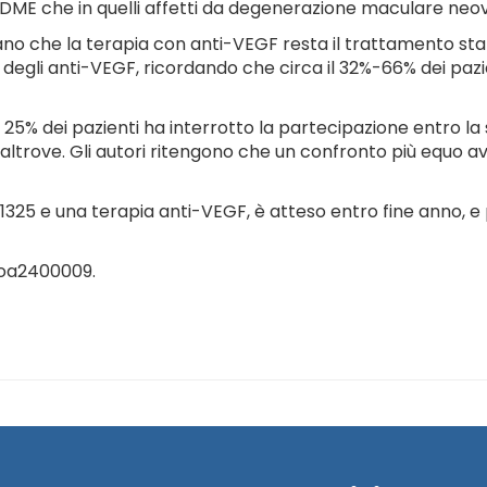
on DME che in quelli affetti da degenerazione maculare neov
eano che la terapia con anti-VEGF resta il trattamento stan
iti degli anti-VEGF, ricordando che circa il 32%-66% dei 
 il 25% dei pazienti ha interrotto la partecipazione entro l
trove. Gli autori ritengono che un confronto più equo av
X1325 e una terapia anti-VEGF, è atteso entro fine anno, e 
Doa2400009.