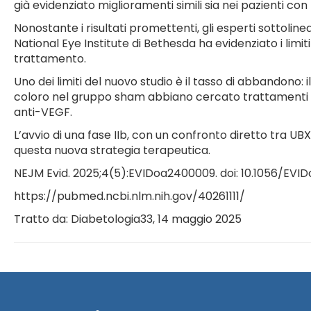
già evidenziato miglioramenti simili sia nei pazienti c
Nonostante i risultati promettenti, gli esperti sottolin
National Eye Institute di Bethesda ha evidenziato i lim
trattamento.
Uno dei limiti del nuovo studio è il tasso di abbandono:
coloro nel gruppo sham abbiano cercato trattamenti al
anti-VEGF.
L’avvio di una fase IIb, con un confronto diretto tra UB
questa nuova strategia terapeutica.
NEJM Evid. 2025;4(5):EVIDoa2400009. doi: 10.1056/EVI
https://pubmed.ncbi.nlm.nih.gov/40261111/
Tratto da: Diabetologia33, 14 maggio 2025