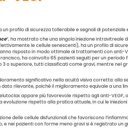
a un profilo di sicurezza tollerabile e segnali di potenzial
nce
”, ha mostrato che una singola iniezione intravitreale d
ettivamente le cellule senescenti), ha un profilo di sicurez
no risposto in modo ottimale ai trattamenti con anti-VEG
ncisco, ha coinvolto 65 pazienti seguiti per un periodo f
 3 o superiore, tutti classificati come gravi, mentre nel gr
lioramento significativo nella acuità visiva corretta: alla
n dato rilevante, poiché il miglioramento equivale a una line
oselutoclax appare più favorevole rispetto agli anti-VEGF, 
oluzione rispetto alla pratica attuale, in cui le iniezion
zione delle cellule disfunzionali che favoriscono l’infia
ivo, e nei pazienti con forme meno gravi si è registrato un