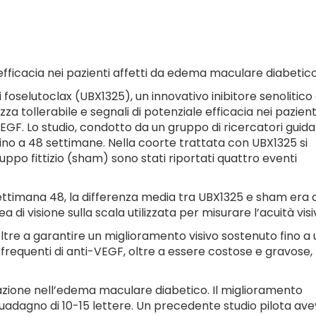
e efficacia nei pazienti affetti da edema maculare diabetico
i foselutoclax (UBX1325), un innovativo inibitore senolitico
za tollerabile e segnali di potenziale efficacia nei pazient
F. Lo studio, condotto da un gruppo di ricercatori guida
ino a 48 settimane. Nella coorte trattata con UBX1325 si
uppo fittizio (sham) sono stati riportati quattro eventi
 settimana 48, la differenza media tra UBX1325 e sham era d
a di visione sulla scala utilizzata per misurare l’acuità visi
oltre a garantire un miglioramento visivo sostenuto fino a 
i frequenti di anti-VEGF, oltre a essere costose e gravose,
mmazione nell’edema maculare diabetico. Il miglioramento
 guadagno di 10-15 lettere. Un precedente studio pilota av