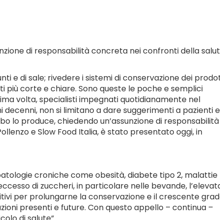
nzione di responsabilità concreta nei confronti della salu
unti e di sale; rivedere i sistemi di conservazione dei prodot
nti più corte e chiare. Sono queste le poche e semplici
prima volta, specialisti impegnati quotidianamente nel
imi decenni, non si limitano a dare suggerimenti a pazienti e
cibo lo produce, chiedendo un’assunzione di responsabilità
llenzo e Slow Food Italia, è stato presentato oggi, in
patologie croniche come obesità, diabete tipo 2, malattie
cesso di zuccheri, in particolare nelle bevande, l’elevat
dditivi per prolungarne la conservazione e il crescente grad
azioni presenti e future. Con questo appello – continua –
olo di salute”.