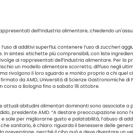
rappresentati dell’industria alimentare, chiedendo un'assu
 l’uso di additivi superflui, contenere l’uso di zuccheri aggi
n sintesi: etichette più comprensibili, con liste ingredie
ivolge ai rappresentati dell’industria alimentare. Per la 
di rischio un modello alimentare scorretto, diffuso negli ult
 ma rivolgono il loro sguardo e monito proprio a chi quel 
, firmato da AMD, Università di Scienze Gastronomiche di Po
n corso a Bologna fino a sabato 18 ottobre.
 attuali abitudini alimentari dominanti sono associate a 
ndido, presidente AMD. “A destare preoccupazione sono l’ec
ati e sale per migliorarne gusto e palatabilità, l’abuso di a
 che sanitario, è chiaro: riguarda il benessere delle gener
la prevenzione, perché il cibo può e deve diventare un veic