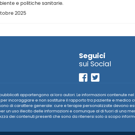
iente e politiche sanitarie.
ottobre 2025
Seguici
sui Social
riali pubblicati appartengono ai loro autori. Le informazioni contenut
per incoraggiare e non sostituire il rapporto tra paziente e medico c
ti sono di carattere generale: cure e terapie personalizzate devono 
r un uso illecito delle informazioni e comunque al di fuori di una m
a dei contenuti presenti che sono da ritenersi solo a scopo informati