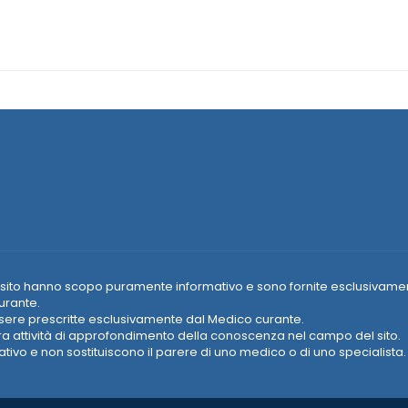
e nel sito hanno scopo puramente informativo e sono fornite esclusivame
urante.
essere prescritte esclusivamente dal Medico curante.
era attività di approfondimento della conoscenza nel campo del sito.
vo e non sostituiscono il parere di uno medico o di uno specialista.