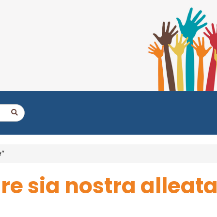
e”
re sia nostra alleat