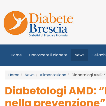
Home
Conoscere il diabete
News
Celiach
Home
News
Alimentazione
Diabetologi AMD: “
Diabetologi AMD: “L
nella prevenzione”