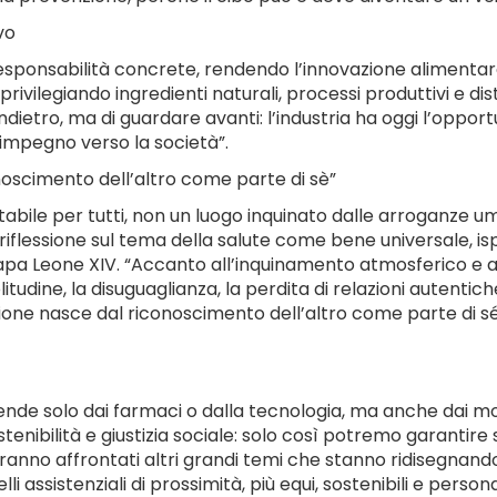
vo
responsabilità concrete, rendendo l’innovazione alimentar
privilegiando ingredienti naturali, processi produttivi e dis
ndietro, ma di guardare avanti: l’industria ha oggi l’oppor
 impegno verso la società”.
noscimento dell’altro come parte di sè”
abile per tutti, non un luogo inquinato dalle arroganze um
flessione sul tema della salute come bene universale, ispi
di Papa Leone XIV. “Accanto all’inquinamento atmosferico
tudine, la disuguaglianza, la perdita di relazioni autenti
ione nasce dal riconoscimento dell’altro come parte di sé e
nde solo dai farmaci o dalla tecnologia, ma anche dai mod
tenibilità e giustizia sociale: solo così potremo garantire 
ranno affrontati altri grandi temi che stanno ridisegnando 
elli assistenziali di prossimità, più equi, sostenibili e person