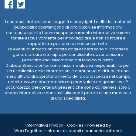
I contenuti del sito sono soggetti a copyright. I diritti dei materiali
pubblicati appartengono ai loro autori. Le informazioni
contenute nel sito hanno scopo puramente informativo e sono
fornite esclusivamente per incoraggiare e non sostituire il
rapporto tra paziente e medico curante.
Le eventuali indicazioni fornite dagli esperti sono di carattere
generale: cure e terapie personalizzate devono essere
prescritte esclusivamente dal Medico curante.
Diabete Brescia onlus non si assume alcuna responsabilità per
un uso illecito delle informazioni e comunque al di fuori di una
mera attività di approfondimento della conoscenza nel campo
del sito. www.diabetebrescia.org non valuta ne garantisce l?
accuratezza dei contenuti presenti che sono da ritenersi solo a
scopo informativo e non sostituiscono il parere di uno medico o
di uno specialista.
Informativa Privacy
-
Cookies
•
Powered by
WorkTogether - Intranet aziendali e bancarie, extranet