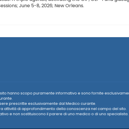
ssions; June 5-8, 2026; New Orleans.
e nel sito hanno scopo puramente informativo e sono fornite esclusivame
urante.
essere prescritte esclusivamente dal Medico curante.
era attività di approfondimento della conoscenza nel campo del sito.
vo e non sostituiscono il parere di uno medico o di uno specialista.