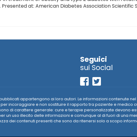
resented at: American Diabetes Association Scientific Se
Seguici
sui Social
riali pubblicati appartengono ai loro autori. Le informazioni contenut
per incoraggiare e non sostituire il rapporto tra paziente e medico c
ti sono di carattere generale: cure e terapie personalizzate devono 
r un uso illecito delle informazioni e comunque al di fuori di una m
a dei contenuti presenti che sono da ritenersi solo a scopo informati