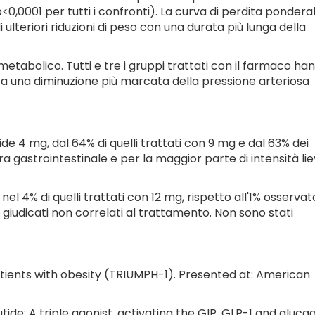
<0,0001 per tutti i confronti). La curva di perdita pondera
lteriori riduzioni di peso con una durata più lunga della
iometabolico. Tutti e tre i gruppi trattati con il farmaco ha
vata una diminuzione più marcata della pressione arteriosa
ide 4 mg, dal 64% di quelli trattati con 9 mg e dal 63% dei
ra gastrointestinale e per la maggior parte di intensità li
 nel 4% di quelli trattati con 12 mg, rispetto all'1% osservat
giudicati non correlati al trattamento. Non sono stati
 patients with obesity (TRIUMPH-1). Presented at: American
tide: A triple agonist, activating the GIP, GLP-1 and gluca