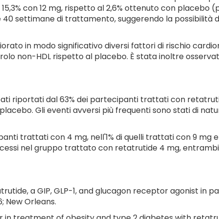
l 15,3% con 12 mg, rispetto al 2,6% ottenuto con placebo (p
40 settimane di trattamento, suggerendo la possibilità di u
liorato in modo significativo diversi fattori di rischio card
sterolo non-HDL rispetto al placebo. È stata inoltre osser
ati riportati dal 63% dei partecipanti trattati con retatrut
placebo. Gli eventi avversi più frequenti sono stati di natu
panti trattati con 4 mg, nell'1% di quelli trattati con 9 mg e
ecessi nel gruppo trattato con retatrutide 4 mg, entrambi 
retatrutide, a GIP, GLP-1, and glucagon receptor agonist in
6; New Orleans.
er in treatment of obesity and type 2 diabetes with retatru