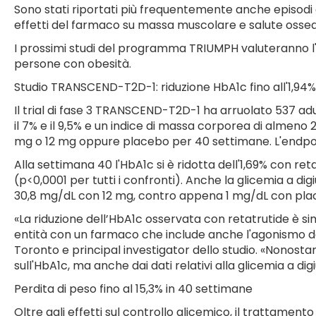
Sono stati riportati più frequentemente anche episodi d
effetti del farmaco su massa muscolare e salute ossea
I prossimi studi del programma TRIUMPH valuteranno l'im
persone con obesità.
Studio TRANSCEND-T2D-1: riduzione HbA1c fino all'1,94% 
Il trial di fase 3 TRANSCEND-T2D-1 ha arruolato 537 adu
il 7% e il 9,5% e un indice di massa corporea di almeno 
mg o 12 mg oppure placebo per 40 settimane. L'endpoint
Alla settimana 40 l'HbA1c si è ridotta dell'1,69% con re
(p<0,0001 per tutti i confronti). Anche la glicemia a d
30,8 mg/dL con 12 mg, contro appena 1 mg/dL con pla
«La riduzione dell’HbA1c osservata con retatrutide è si
entità con un farmaco che include anche l'agonismo 
Toronto e principal investigator dello studio. «Nonost
sull'HbA1c, ma anche dai dati relativi alla glicemia a dig
Perdita di peso fino al 15,3% in 40 settimane
Oltre agli effetti sul controllo glicemico, il trattame