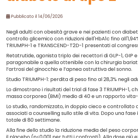
Pubblicato il 14/06/2026
Negli adulti con obesità grave e nei pazienti con diabet
controllo glicemico con riduzioni dell'HbA1c fino all'1,9
TRIUMPH-1 e TRANSCEND-T2D-1 presentati al congresso
Retatrutide, agonista triplo dei recettori di GLP-1, GI
paragonabile a quella ottenibile con la chirurgia bari
l’artrosi del ginocchio e l’apnea ostruttiva del sonno.
Studio TRIUMPH-1: perdita di peso fino al 28,3% negli ad
Lo dimostrano i risultati del trial di fase 3 TRIUMPH-1, 
massa corporea (BMI) medio di 40 e un rapporto vita-a
Lo studio, randomizzato, in doppio cieco e controllato 
associati a counselling sullo stile di vita. Dopo una fas
totale di 80 settimane.
Alla fine dello studio la riduzione media del peso corpo
il placebo (p<0,001 per tutti i confronti). Alla dose più