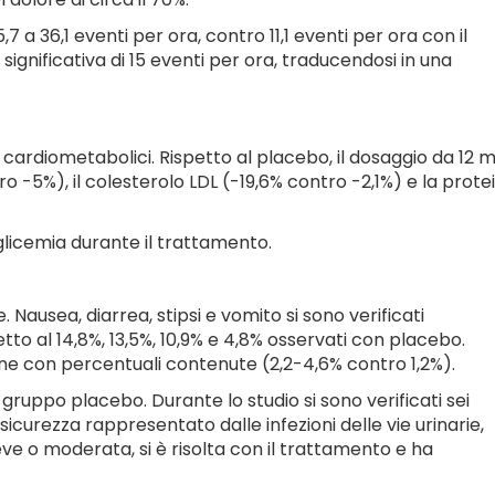
 a 36,1 eventi per ora, contro 11,1 eventi per ora con il
gnificativa di 15 eventi per ora, traducendosi in una
 cardiometabolici. Rispetto al placebo, il dosaggio da 12 
o -5%), il colesterolo LDL (-19,6% contro -2,1%) e la prote
oglicemia durante il trattamento.
 Nausea, diarrea, stipsi e vomito si sono verificati
tto al 14,8%, 13,5%, 10,9% e 4,8% osservati con placebo.
ene con percentuali contenute (2,2-4,6% contro 1,2%).
l gruppo placebo. Durante lo studio si sono verificati sei
icurezza rappresentato dalle infezioni delle vie urinarie,
eve o moderata, si è risolta con il trattamento e ha