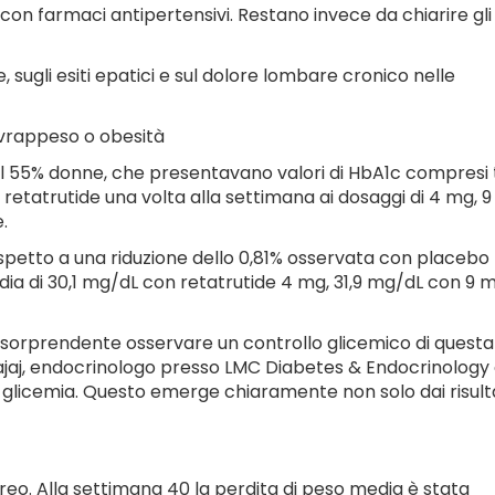
con farmaci antipertensivi. Restano invece da chiarire gli
sugli esiti epatici e sul dolore lombare cronico nelle
sovrappeso o obesità
r il 55% donne, che presentavano valori di HbA1c compresi 
 retatrutide una volta alla settimana ai dosaggi di 4 mg, 9
.
 rispetto a una riduzione dello 0,81% osservata con placebo
edia di 30,1 mg/dL con retatrutide 4 mg, 31,9 mg/dL con 9 
 è sorprendente osservare un controllo glicemico di questa
aj, endocrinologo presso LMC Diabetes & Endocrinology 
 glicemia. Questo emerge chiaramente non solo dai risult
oreo. Alla settimana 40 la perdita di peso media è stata