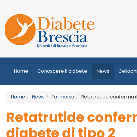
Home
Conoscere il diabete
News
Celiach
Home
News
Farmacia
Retatrutide conferma il 
Retatrutide conferm
diabete di tipo 2