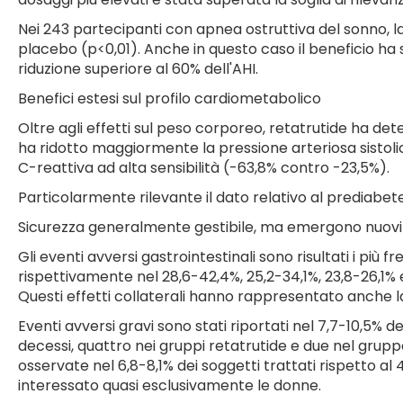
Nei 243 partecipanti con apnea ostruttiva del sonno, la 
placebo (p<0,01). Anche in questo caso il beneficio ha
riduzione superiore al 60% dell'AHI.
Benefici estesi sul profilo cardiometabolico
Oltre agli effetti sul peso corporeo, retatrutide ha de
ha ridotto maggiormente la pressione arteriosa sistolica
C-reattiva ad alta sensibilità (-63,8% contro -23,5%).
Particolarmente rilevante il dato relativo al prediabet
Sicurezza generalmente gestibile, ma emergono nuovi
Gli eventi avversi gastrointestinali sono risultati i più
rispettivamente nel 28,6-42,4%, 25,2-34,1%, 23,8-26,1% e
Questi effetti collaterali hanno rappresentato anche l
Eventi avversi gravi sono stati riportati nel 7,7-10,5% d
decessi, quattro nei gruppi retatrutide e due nel gruppo
osservate nel 6,8-8,1% dei soggetti trattati rispetto al
interessato quasi esclusivamente le donne.