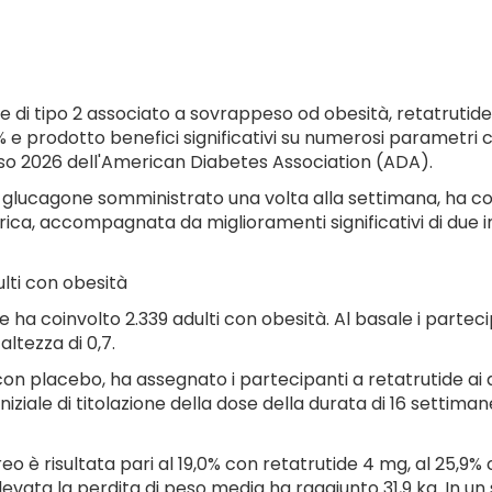
e di tipo 2 associato a sovrappeso od obesità, retatrutide h
4% e prodotto benefici significativi su numerosi parametri c
 2026 dell'American Diabetes Association (ADA).
P e glucagone somministrato una volta alla settimana, ha c
atrica, accompagnata da miglioramenti significativi di due
ulti con obesità
che ha coinvolto 2.339 adulti con obesità. Al basale i parte
ltezza di 0,7.
con placebo, ha assegnato i partecipanti a retatrutide ai
e iniziale di titolazione della dose della durata di 16 setti
reo è risultata pari al 19,0% con retatrutide 4 mg, al 25,9
 elevata la perdita di peso media ha raggiunto 31,9 kg. In u