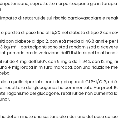
i ipotensione, soprattutto nei partecipanti già in terapia 
.
patto di retatrutide sul rischio cardiovascolare e renale, 
e perdita di peso fino al 15,3% nel diabete di tipo 2 con 
lti con diabete di tipo 2, con età media di 48,8 anni e pe
23 kg/m². I partecipanti sono stati randomizzati a ricevere
 primario era la variazione dell’HbA1c rispetto al basale
tatrutide 4 mg, dell'1,86% con 9 mg e dell'1,94% con 12 mg,
igiuno è migliorata in misura marcata, con una riduzione m
cebo.
mile a quella riportata con i doppi agonisti GLP-1/GIP, ed
del recettore del glucagone» ha commentato Harpreet Baj
ante l'agonismo del glucagone, retatrutide non aumenta la
iuno».
nto ha determinato una sostanziale riduzione del peso corp