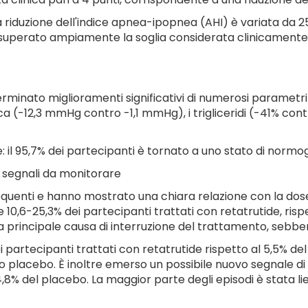
riduzione dell'indice apnea-ipopnea (AHI) è variata da 25,7
 superato ampiamente la soglia considerata clinicamente si
terminato miglioramenti significativi di numerosi parametri
 (-12,3 mmHg contro -1,1 mmHg), i trigliceridi (-41% contr
e: il 95,7% dei partecipanti è tornato a uno stato di norm
 segnali da monitorare
 frequenti e hanno mostrato una chiara relazione con la dose.
 10,6-25,3% dei partecipanti trattati con retatrutide, rispe
a principale causa di interruzione del trattamento, sebb
ei partecipanti trattati con retatrutide rispetto al 5,5% de
 placebo. È inoltre emerso un possibile nuovo segnale di s
 4,8% del placebo. La maggior parte degli episodi è stata li