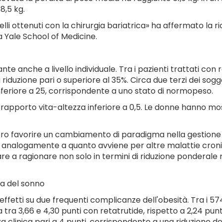
8,5 kg.
 quelli ottenuti con la chirurgia bariatrica» ha affermato la
a Yale School of Medicine.
ante anche a livello individuale. Tra i pazienti trattati co
duzione pari o superiore al 35%. Circa due terzi dei sogget
inferiore a 25, corrispondente a uno stato di normopeso.
n rapporto vita-altezza inferiore a 0,5. Le donne hanno mo
ero favorire un cambiamento di paradigma nella gestione de
, analogamente a quanto avviene per altre malattie cronich
are a ragionare non solo in termini di riduzione ponderale re
ea del sonno
fetti su due frequenti complicanze dell'obesità. Tra i 574
 3,66 e 4,30 punti con retatrutide, rispetto a 2,24 punti c
a clinica pari a 4 punti, corrispondente a una riduzione del