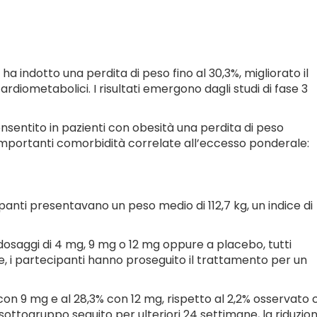
a indotto una perdita di peso fino al 30,3%, migliorato il
ardiometabolici. I risultati emergono dagli studi di fase 3
onsentito in pazienti con obesità una perdita di peso
 importanti comorbidità correlate all’eccesso ponderale:
cipanti presentavano un peso medio di 112,7 kg, un indice di
 dosaggi di 4 mg, 9 mg o 12 mg oppure a placebo, tutti
mane, i partecipanti hanno proseguito il trattamento per un
% con 9 mg e al 28,3% con 12 mg, rispetto al 2,2% osservato
n sottogruppo seguito per ulteriori 24 settimane, la riduzio