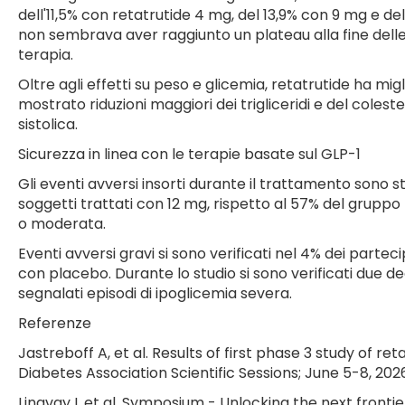
dell'11,5% con retatrutide 4 mg, del 13,9% con 9 mg e de
non sembrava aver raggiunto un plateau alla fine delle 
terapia.
Oltre agli effetti su peso e glicemia, retatrutide ha mig
mostrato riduzioni maggiori dei trigliceridi e del cole
sistolica.
Sicurezza in linea con le terapie basate sul GLP-1
Gli eventi avversi insorti durante il trattamento sono st
soggetti trattati con 12 mg, rispetto al 57% del gruppo 
o moderata.
Eventi avversi gravi si sono verificati nel 4% dei parteci
con placebo. Durante lo studio si sono verificati due d
segnalati episodi di ipoglicemia severa.
Referenze
Jastreboff A, et al. Results of first phase 3 study of 
Diabetes Association Scientific Sessions; June 5-8, 202
Lingvay I, et al. Symposium - Unlocking the next fronti