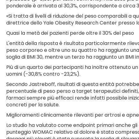
ponderale è arrivata al 30,3%, corrispondente a circa 3
«Si tratta di livelli di riduzione del peso comparabili a
direttrice dello Yale Obesity Research Center presso l
Quasi la metà dei pazienti perde oltre il 30% del peso
L'entità della risposta è risultata particolarmente rilev
peso corporeo e oltre uno su quattro ha raggiunto una ri
soglia di BMI 30, mentre un terzo ha raggiunto un BMI 
Più di un quarto dei partecipanti ha inoltre ottenuto u
uomini (-30,8% contro -23,2%).
Secondo Jastreboff, risultati di questa entità potrebb
percentuale di peso perso a target terapeutici definiti
farmaci sempre più efficaci rende infatti possibile inizi
concreti per la salute.
Miglioramenti clinicamente rilevanti per artrosi e apn
Lo studio ha valutato come endpoint primari anche gli ef
punteggio WOMAC relativo al dolore è stata compresa tra
dosaggi più elevati è stata superata la soglia di rilevanz