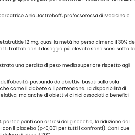
 ricercatrice Ania Jastreboff, professoressa di Medicina e
n retatrutide 12 mg, quasi la metà ha perso almeno il 30% de
ti trattati con il dosaggio più elevato sono scesi sotto la
strato una perdita di peso media superiore rispetto agli
ll'obesità, passando da obiettivi basati sulla sola
e come il diabete o l'ipertensione. La disponibilità di
lativa, ma anche di obiettivi clinici associati a benefici
 partecipanti con artrosi del ginocchio, la riduzione del
on il placebo (p<0,001 per tutti i confronti). Con i due
 dolore di circa il 70%.