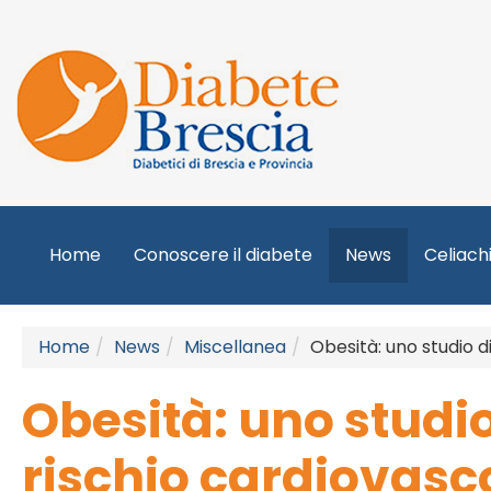
Home
Conoscere il diabete
News
Celiach
Home
News
Miscellanea
Obesità: uno studio d
Obesità: uno studio
rischio cardiovasc