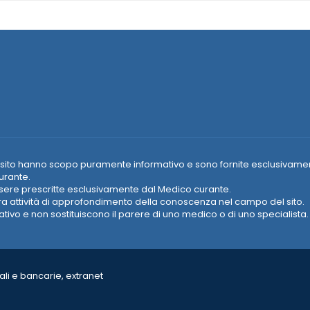
e nel sito hanno scopo puramente informativo e sono fornite esclusivame
urante.
essere prescritte esclusivamente dal Medico curante.
era attività di approfondimento della conoscenza nel campo del sito.
vo e non sostituiscono il parere di uno medico o di uno specialista.
li e bancarie, extranet