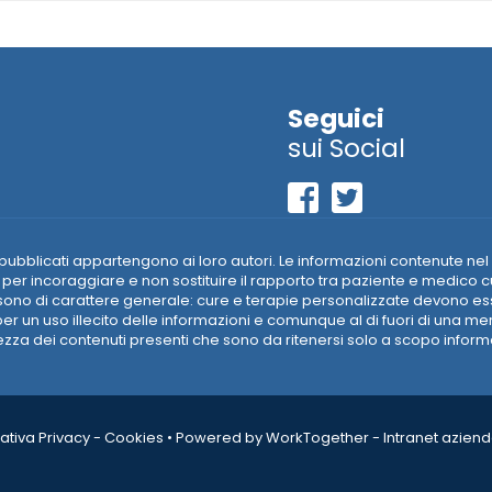
Seguici
sui Social
riali pubblicati appartengono ai loro autori. Le informazioni contenut
per incoraggiare e non sostituire il rapporto tra paziente e medico c
ti sono di carattere generale: cure e terapie personalizzate devono 
r un uso illecito delle informazioni e comunque al di fuori di una m
a dei contenuti presenti che sono da ritenersi solo a scopo informati
ativa Privacy
-
Cookies
•
Powered by WorkTogether - Intranet azienda