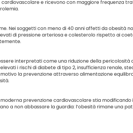
 cardiovascolare e ricevono con maggiore frequenza tratt
erolemia.
me. Nei soggetti con meno di 40 anni affetti da obesità n
iù elevati di pressione arteriosa e colesterolo rispetto ai
ntemente.
 essere interpretati come una riduzione della pericolosità
evati i rischi di diabete di tipo 2, insufficienza renale, s
motivo la prevenzione attraverso alimentazione equilibrat
sità.
 moderna prevenzione cardiovascolare stia modificando il 
nvitano a non abbassare la guardia: l’obesità rimane una p