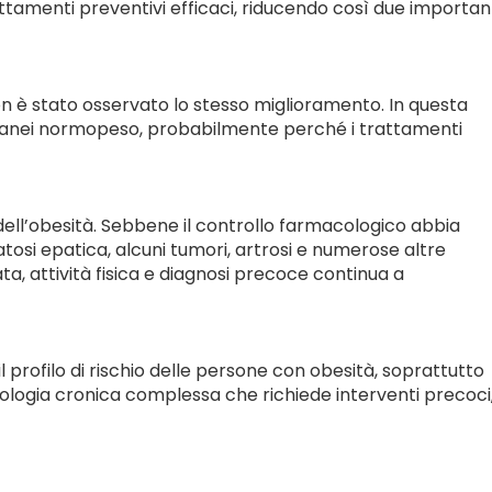
amenti preventivi efficaci, riducendo così due importan
on è stato osservato lo stesso miglioramento. In questa
 coetanei normopeso, probabilmente perché i trattamenti
 dell’obesità. Sebbene il controllo farmacologico abbia
teatosi epatica, alcuni tumori, artrosi e numerose altre
a, attività fisica e diagnosi precoce continua a
profilo di rischio delle persone con obesità, soprattutto
atologia cronica complessa che richiede interventi precoci