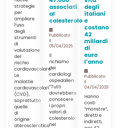
strategie
associati
degli
per
al
italiani
ampliare
colesterolo
e
l’uso
costano
degli
42
Pubblicato
strumenti
miliardi
il
di
05/04/2025
di
valutazione
euro
Il
del
l’anno
richiamo
rischio
dei
cardiovascolare
cardiologi
Le
Pubblicato
ospedalieri
malattie
il
“Tutti
04/04/2025
cardiovascolari
dovrebbero
(CVD),
Hanno
conoscere
soprattutto
costi
i propri
quelle
“monstre”,
valori di
di
diretti e
colesterolo
origine
indiretti,
nel
aterosclerotica
per 42