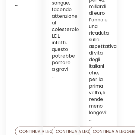
sangue,
...
miliardi
facendo
di euro
attenzione
l’anno e
al
una
colesterolo
ricaduta
LDL;
sulla
infatti,
aspettativa
questo
di vita
potrebbe
degli
portare
italiani
a gravi
che,
...
per la
prima
volta, li
rende
meno
longevi:
...
CONTINUA A LEGGERE
CONTINUA A LEGGERE
CONTINUA A LEGGER