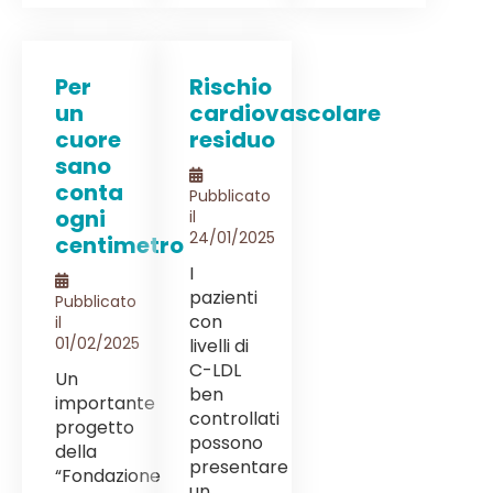
Per
Rischio
un
cardiovascolare
cuore
residuo
sano
conta
Pubblicato
ogni
il
24/01/2025
centimetro
I
pazienti
Pubblicato
con
il
01/02/2025
livelli di
C-LDL
Un
ben
importante
controllati
progetto
possono
della
presentare
“Fondazione
un