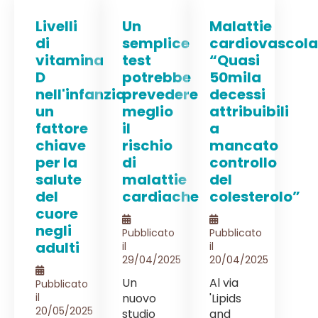
Livelli
Un
Malattie
di
semplice
cardiovascolar
vitamina
test
“Quasi
D
potrebbe
50mila
nell'infanzia:
prevedere
decessi
un
meglio
attribuibili
fattore
il
a
chiave
rischio
mancato
per la
di
controllo
salute
malattie
del
del
cardiache
colesterolo”
cuore
negli
Pubblicato
Pubblicato
adulti
il
il
29/04/2025
20/04/2025
Un
Al via
Pubblicato
il
nuovo
'Lipids
20/05/2025
studio
and