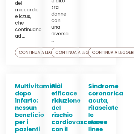
e alto
del
tra
miocardio
donne
e ictus,
con
che
una
continuano
diversa
ad ...
...
CONTINUA A LEGGERE
CONTINUA A LEGGERE
CONTINUA A LEGGER
Multivitaminici
Più
Sindrome
dopo
efficace
coronarica
infarto:
riduzione
acuta,
nessun
del
rilasciate
beneficio
rischio
le
per i
cardiovascolare
nuove
pazienti
con il
linee