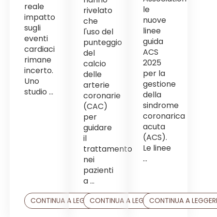
reale
le
rivelato
impatto
nuove
che
sugli
linee
l'uso del
eventi
guida
punteggio
cardiaci
ACS
del
rimane
2025
calcio
incerto.
per la
delle
Uno
gestione
arterie
studio ...
della
coronarie
sindrome
(CAC)
coronarica
per
acuta
guidare
(ACS).
il
Le linee
trattamento
...
nei
pazienti
a ...
CONTINUA A LEGGERE
CONTINUA A LEGGERE
CONTINUA A LEGGER