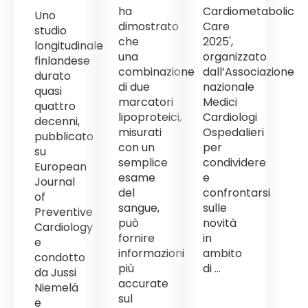
ha
Cardiometabolic
Uno
dimostrato
Care
studio
che
2025',
longitudinale
una
organizzato
finlandese
combinazione
dall’Associazione
durato
di due
nazionale
quasi
marcatori
Medici
quattro
lipoproteici,
Cardiologi
decenni,
misurati
Ospedalieri
pubblicato
con un
per
su
semplice
condividere
European
esame
e
Journal
del
confrontarsi
of
sangue,
sulle
Preventive
può
novità
Cardiology
fornire
in
e
informazioni
ambito
condotto
più
di ...
da Jussi
accurate
Niemelä
sul
e