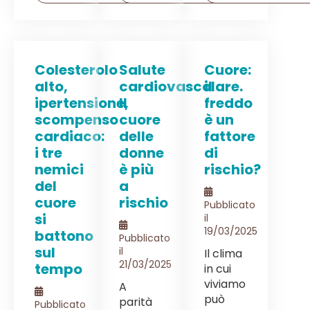
Colesterolo
Salute
Cuore:
alto,
cardiovascolare.
il
ipertensione,
Il
freddo
scompenso
cuore
è un
cardiaco:
delle
fattore
i tre
donne
di
nemici
è più
rischio?
del
a
cuore
rischio
Pubblicato
si
il
19/03/2025
battono
Pubblicato
sul
il
Il clima
21/03/2025
tempo
in cui
viviamo
A
può
parità
Pubblicato