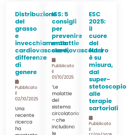
Distribuzione
ISS: 5
ESC
del
consigli
2025:
grasso
per
il
e
prevenire
cuore
invecchiamento
malattie
del
cardiovascolare,
cardiovascolari
futuro
differenze
è su
di
misura,
Pubblicato
genere
dal
il
01/10/2025
super-
stetoscopio
‘Le
Pubblicato
alle
il
malattie
02/10/2025
del
terapie
sistema
sartoriali
Una
circolatorio
recente
– che
ricerca
Pubblicato
includono
ha
il
le
17/09/2025