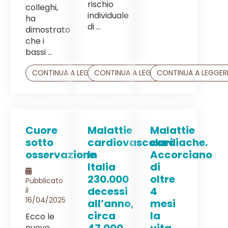
rischio
colleghi,
individuale
ha
di ...
dimostrato
che i
bassi ...
CONTINUA A LEGGERE
CONTINUA A LEGGERE
CONTINUA A LEGGER
Cuore
Malattie
Malattie
sotto
cardiovascolari.
cardiache.
osservazione
In
Accorciano
Italia
di
230.000
oltre
Pubblicato
decessi
4
il
16/04/2025
all’anno,
mesi
circa
la
Ecco le
47.000
vita
nuove