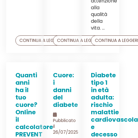
attenzione
alla
qualità
della
vita. ...
CONTINUA A LEGGERE
CONTINUA A LEGGERE
CONTINUA A LEGGER
Quanti
Cuore:
Diabete
anni
i
tipo 1
ha il
danni
in età
tuo
del
adulta:
cuore?
diabete
rischio
Online
malattie
il
cardiovascola
Pubblicato
calcolatore
e
il
26/07/2025
PREVENT
decesso