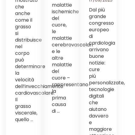
mostrato
malattie
che
Dal più
ischemiche
anche
grande
del
come il
congresso
cuore,
grasso
europeo
le
si
di
malattie
distribuisce
cardiologia
cerebrovascolari
nel
arrivano
e le
corpo
buone
altre
può
notizie:
malattie
determinare
cure
del
la
più
cuore –
velocità
personalizzate,
rappresentano
dell’invecchiamento
tecnologie
la
cardiovascolare.
digitali
prima
Il
che
causa
grasso
aiutano
di ...
viscerale,
davvero
quello ...
e
maggiore