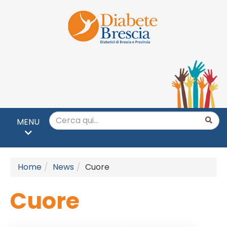
MENU
Home
News
Cuore
Cuore