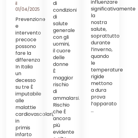
influenzare
di
il
significativamente
01/04/2025
condizioni
la
di
Prevenzione
nostra
salute
e
salute,
generale
intervento
soprattutto
con gli
precoce
durante
uomini,
possono
l’inverno,
il cuore
fare la
quando
delle
differenza
le
donne
In Italia
temperature
È
un
rigide
maggior
decesso
mettono
rischio
su tre È
a dura
di
imputabile
prova
ammalarsi.
alle
l’apparato
Rischio
malattie
...
che È
cardiovascolari,
ancora
in
più
primis
evidente
infarto