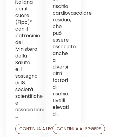
italiana
rischio
per il
cardiovascolare
cuore
residuo,
(Fipc)”
che
con il
può
patrocinio
essere
del
associato
Ministero
anche
della
a
Salute
diversi
e il
altri
sostegno
fattori
di 18
di
società
rischio.
scientifiche
Livelli
e
elevati
associazioni
di ...
...
CONTINUA A LEGGERE
CONTINUA A LEGGERE