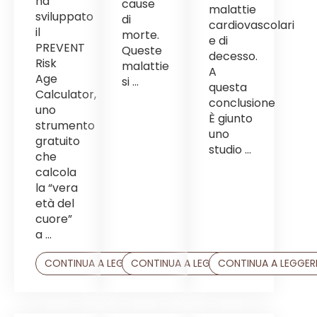
ha
cause
malattie
sviluppato
di
cardiovascolari
il
morte.
e di
PREVENT
Queste
decesso.
Risk
malattie
A
Age
si ...
questa
Calculator,
conclusione
uno
È giunto
strumento
uno
gratuito
studio ...
che
calcola
la “vera
età del
cuore”
a ...
CONTINUA A LEGGERE
CONTINUA A LEGGERE
CONTINUA A LEGGER