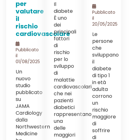
per
Il
valutare
diabete
Pubblicato
il
È uno
il
20/05/2025
dei
rischio
principali
cardiovascolare
Le
fattori
persone
di
che
Pubblicato
rischio
sviluppano
il
per lo
il
01/08/2025
sviluppo
diabete
Un
di
di tipo 1
nuovo
malattie
in età
studio
cardiovascolari
adulta
pubblicato
che nei
corrono
su
pazienti
un
JAMA
diabetici
rischio
Cardiology
rappresentano
maggiore
dalla
una
di
Northwestern
delle
soffrire
Medicine
maggiori
di