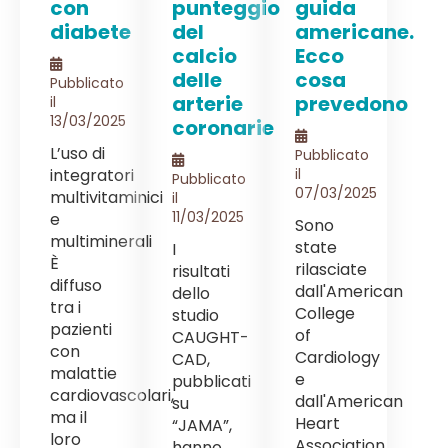
con
punteggio
guida
diabete
del
americane.
calcio
Ecco
delle
cosa
Pubblicato
arterie
prevedono
il
13/03/2025
coronarie
L’uso di
Pubblicato
integratori
il
Pubblicato
07/03/2025
multivitaminici
il
11/03/2025
e
Sono
multiminerali
state
I
È
rilasciate
risultati
diffuso
dall'American
dello
tra i
College
studio
pazienti
of
CAUGHT-
con
Cardiology
CAD,
malattie
e
pubblicati
cardiovascolari,
dall'American
su
ma il
Heart
“JAMA”,
loro
Association
hanno