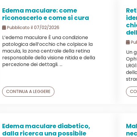
Edema maculare: come
Ret
riconoscerlo e come si cura
ide
chi
Pubblicato il 07/02/2026
del
L’edema maculare È una condizione
Pub
patologica dell’occhio che colpisce la
macula, la zona centrale della retina
Un g
responsabile della visione nitida e della
Opht
percezione dei dettagli. ...
LRG1
dell
stra
CONTINUA A LEGGERE
CO
Edema maculare diabetico,
Mal
dalla ricerca una possibile
nec