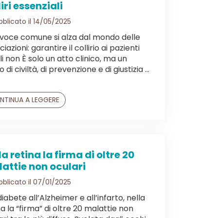
liri essenziali
blicato il 14/05/2025
voce comune si alza dal mondo delle
iazioni: garantire il collirio ai pazienti
ili non È solo un atto clinico, ma un
 di civiltà, di prevenzione e di giustizia ...
NTINUA A LEGGERE
la retina la firma di oltre 20
attie non oculari
blicato il 07/01/2025
diabete all’Alzheimer e all’infarto, nella
na la “firma” di oltre 20 malattie non