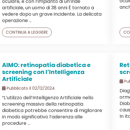
ocula
oculare, e con l’impianto di un’iride
anche
artificiale, un uomo di 38 anni È tornato a
vedere dopo un grave incidente. La delicata
operazione ...
CONTINUA A LEGGERE
CO
AIMO: retinopatia diabetica e
Ret
screening con l’Intelligenza
scr
Artificiale
Pub
Pubblicato il 02/12/2024
Diag
orma
“L’utilizzo dell’Intelligenza Artificiale nello
Diab
screening massivo della retinopatia
caus
diabetica potrebbe consentire di migliorare
In Ital
in modo significativo l’aderenza alle
procedure ...