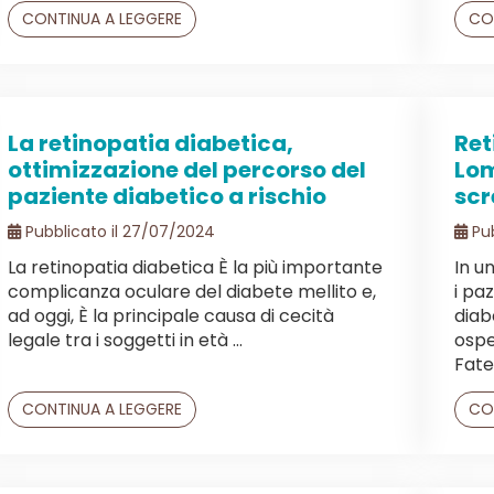
CONTINUA A LEGGERE
CO
La retinopatia diabetica,
Ret
ottimizzazione del percorso del
Lo
paziente diabetico a rischio
scr
Pubblicato il 27/07/2024
Pub
La retinopatia diabetica È la più importante
In u
complicanza oculare del diabete mellito e,
i pa
ad oggi, È la principale causa di cecità
diab
legale tra i soggetti in età ...
ospe
Fate
CONTINUA A LEGGERE
CO