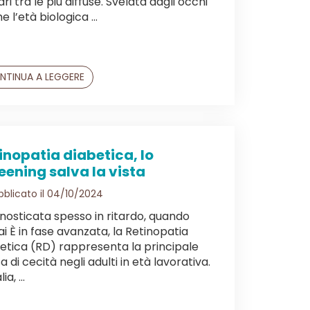
ri tra le più diffuse. Svelata dagli occhi
 l’età biologica ...
NTINUA A LEGGERE
inopatia diabetica, lo
eening salva la vista
blicato il 04/10/2024
nosticata spesso in ritardo, quando
i È in fase avanzata, la Retinopatia
etica (RD) rappresenta la principale
a di cecità negli adulti in età lavorativa.
ia, ...