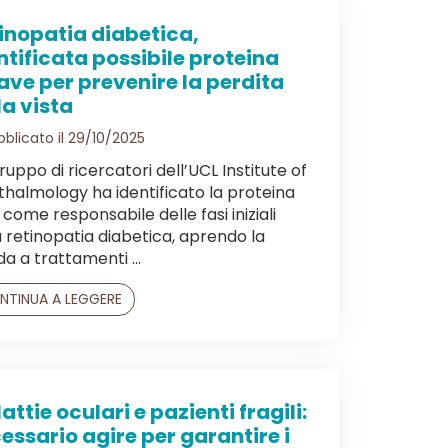
inopatia diabetica,
ntificata possibile proteina
ave per prevenire la perdita
la vista
blicato il 29/10/2025
ruppo di ricercatori dell’UCL Institute of
halmology ha identificato la proteina
 come responsabile delle fasi iniziali
a retinopatia diabetica, aprendo la
da a trattamenti ...
NTINUA A LEGGERE
attie oculari e pazienti fragili:
essario agire per garantire i