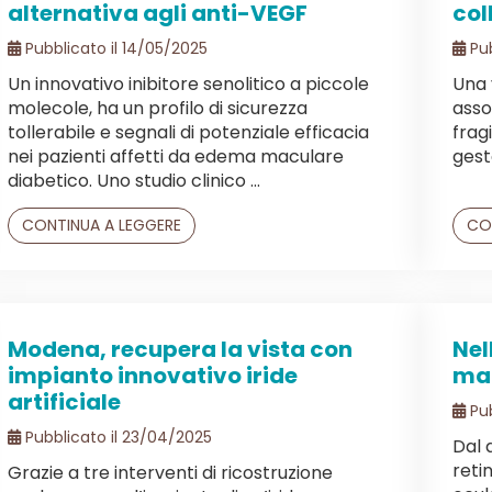
alternativa agli anti-VEGF
col
Pubblicato il 14/05/2025
Pub
Un innovativo inibitore senolitico a piccole
Una 
molecole, ha un profilo di sicurezza
assoc
tollerabile e segnali di potenziale efficacia
frag
nei pazienti affetti da edema maculare
gesto
diabetico. Uno studio clinico ...
CONTINUA A LEGGERE
CO
Modena, recupera la vista con
Nel
impianto innovativo iride
mal
artificiale
Pub
Pubblicato il 23/04/2025
Dal 
reti
Grazie a tre interventi di ricostruzione