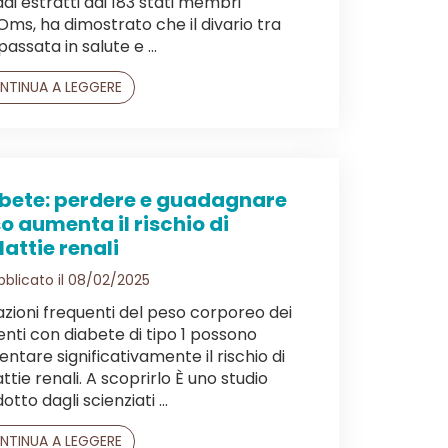
di estratti dai 183 stati membri
’Oms, ha dimostrato che il divario tra
passata in salute e ...
NTINUA A LEGGERE
bete: perdere e guadagnare
o aumenta il rischio di
attie renali
blicato il 08/02/2025
azioni frequenti del peso corporeo dei
enti con diabete di tipo 1 possono
ntare significativamente il rischio di
ttie renali. A scoprirlo È uno studio
tto dagli scienziati ...
NTINUA A LEGGERE