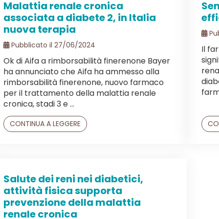
Malattia renale cronica
Sem
associata a diabete 2, in Italia
eff
nuova terapia
Pub
Pubblicato il 27/06/2024
Il f
signi
Ok di Aifa a rimborsabilità finerenone Bayer
rena
ha annunciato che Aifa ha ammesso alla
diab
rimborsabilità finerenone, nuovo farmaco
farm
per il trattamento della malattia renale
cronica, stadi 3 e ...
CONTINUA A LEGGERE
CO
Salute dei reni nei diabetici,
attività fisica supporta
prevenzione della malattia
renale cronica