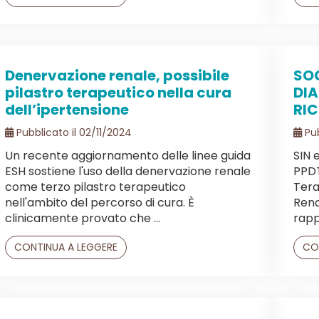
Denervazione renale, possibile
SO
pilastro terapeutico nella cura
DIA
dell’ipertensione
RI
Pubblicato il 02/11/2024
Pub
Un recente aggiornamento delle linee guida
SIN 
ESH sostiene l'uso della denervazione renale
PPDT
come terzo pilastro terapeutico
Tera
nell'ambito del percorso di cura. È
Rena
clinicamente provato che ...
rapp
CONTINUA A LEGGERE
CO