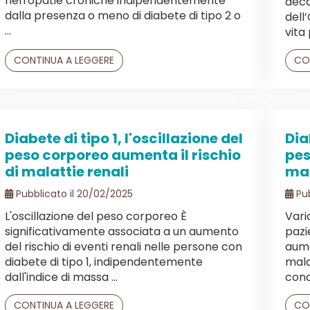
nefropatie croniche indipendentemente
deca
dalla presenza o meno di diabete di tipo 2 o
dell
...
vita 
CONTINUA A LEGGERE
CO
Diabete di tipo 1, l'oscillazione del
Dia
peso corporeo aumenta il rischio
pes
di malattie renali
mal
Pubblicato il 20/02/2025
Pub
L'oscillazione del peso corporeo È
Vari
significativamente associata a un aumento
pazi
del rischio di eventi renali nelle persone con
aume
diabete di tipo 1, indipendentemente
mala
dall'indice di massa ...
condo
CONTINUA A LEGGERE
CO