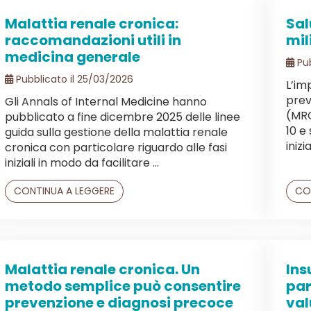
Malattia renale cronica:
Sal
raccomandazioni utili in
mil
medicina generale
Pub
Pubblicato il 25/03/2026
L’im
prev
Gli Annals of Internal Medicine hanno
(MRC
pubblicato a fine dicembre 2025 delle linee
10 e
guida sulla gestione della malattia renale
inizi
cronica con particolare riguardo alle fasi
iniziali in modo da facilitare ...
CONTINUA A LEGGERE
CO
Malattia renale cronica. Un
Ins
metodo semplice può consentire
par
prevenzione e diagnosi precoce
val