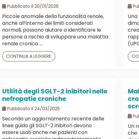
Pubblicato il 20/01/2026
Pub
Piccole anomalie della funzionalità renale,
Una 
anche all’interno dei limiti considerati
dimo
normali, possono aiutare a identificare le
crea
persone a rischio di sviluppare una malattia
rapp
renale cronica. ...
(UPCR
CONTINUA A LEGGERE
CO
Utilità degli SGLT-2 inibitori nelle
Mal
nefropatie croniche
cro
scr
Pubblicato il 24/03/2025
Pub
Secondo un aggiornamento recente delle
linee guida gli SGLT-2 inibitori devono
Un r
essere usati anche nei pazienti con
che 