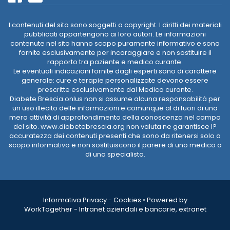
I contenuti del sito sono soggetti a copyright. I diritti dei materiali
pubblicati appartengono ai loro autori. Le informazioni
contenute nel sito hanno scopo puramente informativo e sono
fornite esclusivamente per incoraggiare e non sostituire il
rapporto tra paziente e medico curante.
Le eventuali indicazioni fornite dagli esperti sono di carattere
generale: cure e terapie personalizzate devono essere
prescritte esclusivamente dal Medico curante.
Diabete Brescia onlus non si assume alcuna responsabilità per
un uso illecito delle informazioni e comunque al di fuori di una
mera attività di approfondimento della conoscenza nel campo
del sito. www.diabetebrescia.org non valuta ne garantisce l?
accuratezza dei contenuti presenti che sono da ritenersi solo a
scopo informativo e non sostituiscono il parere di uno medico o
di uno specialista.
Informativa Privacy
-
Cookies
•
Powered by
WorkTogether - Intranet aziendali e bancarie, extranet