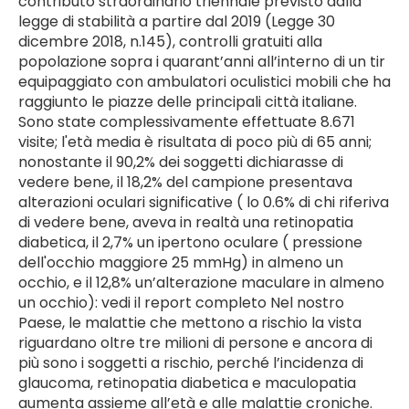
contributo straordinario triennale previsto dalla
legge di stabilità a partire dal 2019 (Legge 30
dicembre 2018, n.145), controlli gratuiti alla
popolazione sopra i quarant’anni all’interno di un tir
equipaggiato con ambulatori oculistici mobili che ha
raggiunto le piazze delle principali città italiane.
Sono state complessivamente effettuate 8.671
visite; l'età media è risultata di poco più di 65 anni;
nonostante il 90,2% dei soggetti dichiarasse di
vedere bene, il 18,2% del campione presentava
alterazioni oculari significative ( lo 0.6% di chi riferiva
di vedere bene, aveva in realtà una retinopatia
diabetica, il 2,7% un ipertono oculare ( pressione
dell'occhio maggiore 25 mmHg) in almeno un
occhio, e il 12,8% un’alterazione maculare in almeno
un occhio): vedi il report completo Nel nostro
Paese, le malattie che mettono a rischio la vista
riguardano oltre tre milioni di persone e ancora di
più sono i soggetti a rischio, perché l’incidenza di
glaucoma, retinopatia diabetica e maculopatia
aumenta assieme all’età e alle malattie croniche.